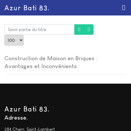
Azur Bati 83.
Saisir partie du titre
Afficher #
Construction de Maison en Briques :
Avantages et Inconvénients
Azur Bati 83.
Adresse
284 Chem. Saint-Lambert