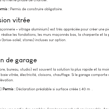
rmis :
Permis de construire obligatoire.
on vitrée
nnerie + vitrage aluminium) est très appréciée pour créer une pièc
 83 réalise les fondations, les murs maçonnés bas, la charpente et 
(brise-soleil, stores) incluses sur option.
n de garage
, bureau, studio) est souvent la solution la plus rapide et la moin
 baie vitrée, électricité, cloisons, chauffage. Si le garage comporte 
lévation.
Permis :
Déclaration préalable si surface créée ≤ 40 m².