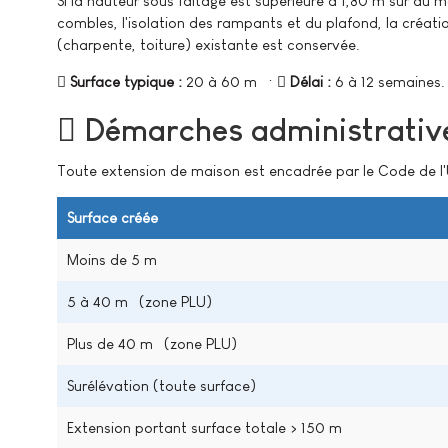
Si la hauteur sous faîtage est supérieure à 1,80 m sur au
combles, l'isolation des rampants et du plafond, la création 
(charpente, toiture) existante est conservée.
Surface typique :
20 à 60 m² ·
Délai :
6 à 12 semaines.
Démarches administrative
Toute extension de maison est encadrée par le Code de l'
Surface créée
Moins de 5 m²
5 à 40 m² (zone PLU)
Plus de 40 m² (zone PLU)
Surélévation (toute surface)
Extension portant surface totale > 150 m²