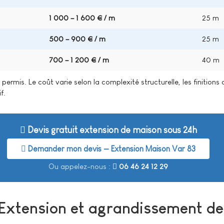
1 000 – 1 600 € / m²
25 m²
500 – 900 € / m²
25 m²
700 – 1 200 € / m²
40 m²
ermis. Le coût varie selon la complexité structurelle, les finitions 
f.
Devis gratuit extension de maison sous 24h
Demander mon devis — Extension Maison Var 83
Ou appelez-nous :
06 46 24 12 29
Extension et agrandissement d