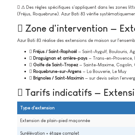
⚠ Des règles spécifiques s'appliquent dans les zones litt
(Fréjus, Roquebrune). Azur Bati 83 vérifie systématiquem
Zone d'intervention — Ext
Azur Bati 83 réalise des extensions de maison sur l'ensem
Fréjus / Saint-Raphaël
— Saint-Aygulf, Boulouris, A
Draguignan et arrière-pays
— Trans-en-Provence, L
Golfe de Saint-Tropez
— Sainte-Maxime, Cogolin, 
Roquebrune-sur-Argens
— La Bouverie, Le Muy
Brignoles / Saint-Maximin
— sur devis selon l'enver
Tarifs indicatifs — Exten
Type d'extension
Extension de plain-pied maçonnée
Surélévation + étage complet