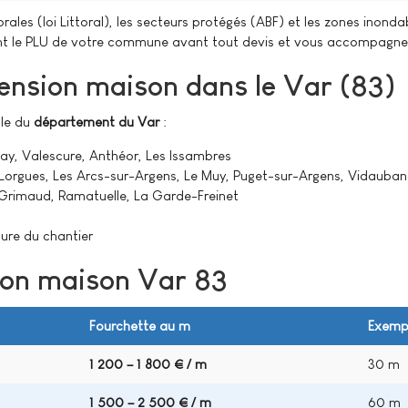
orales (loi Littoral), les secteurs protégés (ABF) et les zones ino
ent le PLU de votre commune avant tout devis et vous accompagne 
ension maison dans le Var (83)
ble du
département du Var
:
gay, Valescure, Anthéor, Les Issambres
orgues, Les Arcs-sur-Argens, Le Muy, Puget-sur-Argens, Vidauban
Grimaud, Ramatuelle, La Garde-Freinet
gure du chantier
sion maison Var 83
Fourchette au m²
Exempl
1 200 – 1 800 € / m²
30 m²
1 500 – 2 500 € / m²
60 m²