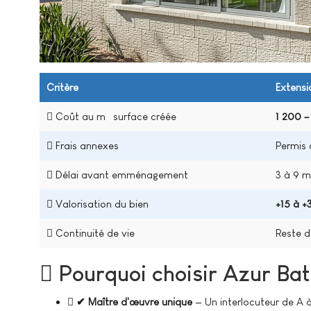
Critère
Extens
Coût au m² surface créée
1 200 
Frais annexes
Permis 
Délai avant emménagement
3 à 9 m
Valorisation du bien
+15 à 
Continuité de vie
Reste d
Pourquoi choisir Azur Bati
✔ Maître d'œuvre unique
— Un interlocuteur de A à