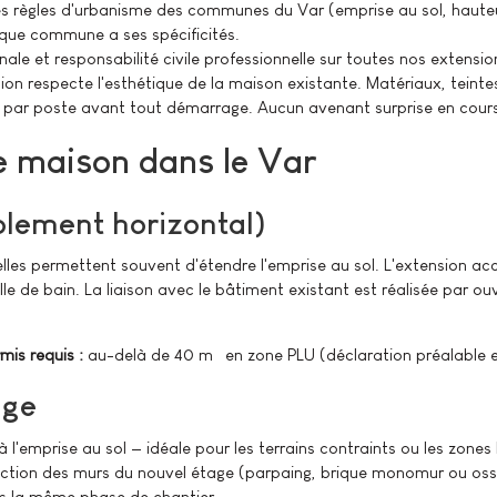
s règles d'urbanisme des communes du Var (emprise au sol, hauteur
aque commune a ses spécificités.
le et responsabilité civile professionnelle sur toutes nos extensi
ion respecte l'esthétique de la maison existante. Matériaux, teint
e par poste avant tout démarrage. Aucun avenant surprise en cours
e maison dans le Var
olement horizontal)
rcelles permettent souvent d'étendre l'emprise au sol. L'extension a
lle de bain. La liaison avec le bâtiment existant est réalisée par 
mis requis :
au-delà de 40 m² en zone PLU (déclaration préalable e
age
l'emprise au sol — idéale pour les terrains contraints ou les zones li
truction des murs du nouvel étage (parpaing, brique monomur ou ossa
ans la même phase de chantier.