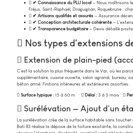
✔ Connaissance du PLU local
— Nous maîtrisons le
Fréjus, Saint-Raphaël, Draguignan, Roquebrune : ch
✔ Artisans qualifiés et assurés
— Assurance décenna
✔ Conception architecturale cohérente
— L'extens
✔ Transparence budgétaire
— Devis détaillé post
Nos types d'extensions d
Extension de plain-pied (acc
C'est la solution la plus fréquente dans le Var, où les pa
supplémentaire, cuisine ouverte, salon agrandi, bureau, sa
béton armé. Finitions intérieures et extérieures assorties.
Surface typique :
15 à 60 m² ·
Délai :
3 à 5 mois ·
Per
Surélévation — Ajout d'un ét
La surélévation crée de la surface habitable sans toucher à 
Bati 83 réalise la dépose de la toiture existante, la cons
réseaux (plomberie, électricité, escalier) sont intégrés d