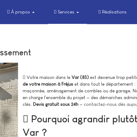
À propos
Services
Réalisations
issement
Votre maison dans le
Var (83)
est devenue trop petit
de votre maison à Fréjus
et dans tout le département : 
maçonnée, aménagement de combles ou de garage. Nos
en charge l'ensemble du projet — des démarches adminis
clés.
Devis gratuit sous 24h
—
contactez-nous dès aujou
Pourquoi agrandir plutô
Var ?