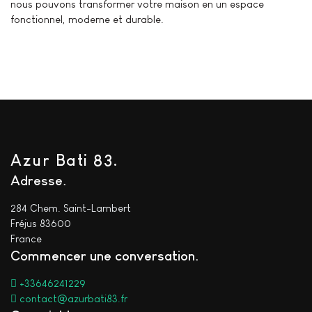
nous pouvons transformer votre maison en un espace
fonctionnel, moderne et durable.
Azur Bati 83.
Adresse
284 Chem. Saint-Lambert
Fréjus 83600
France
Commencer une conversation
+33646241229
contact@azurbati83.fr