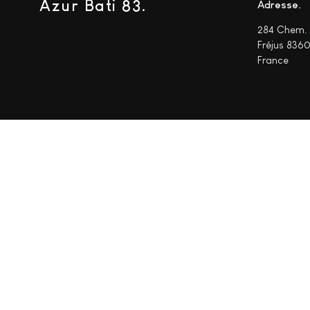
Azur Bati 83.
Adresse
284 Chem. 
Fréjus 836
France