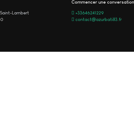
Commencer une conversatio
Saint-Lambert
+33646241229
00
contact@azurbati83.fr