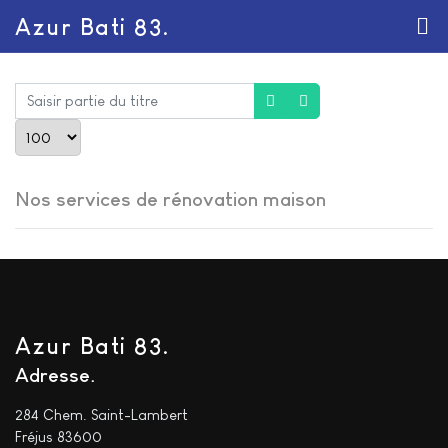
Azur Bati 83.
Saisir partie du titre
Afficher #
Nos services de rénovation maison
Azur Bati 83.
Adresse
284 Chem. Saint-Lambert
Fréjus 83600