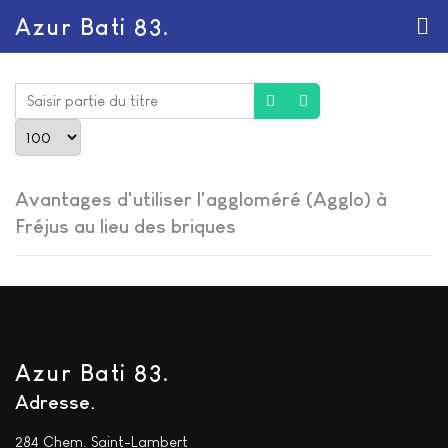
Azur Bati 83.
Saisir partie du titre
Afficher #
Avantages d'utiliser l'aggloméré (Agglo) à
Fréjus au lieu des briques
Azur Bati 83.
Adresse
284 Chem. Saint-Lambert