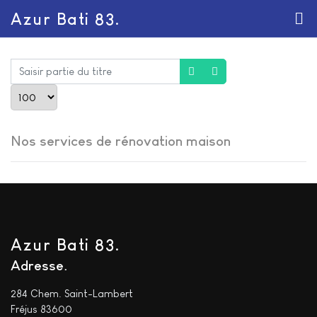
Azur Bati 83.
Saisir partie du titre
Afficher #
Nos services de rénovation maison
Azur Bati 83.
Adresse
284 Chem. Saint-Lambert
Fréjus 83600