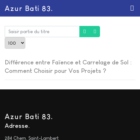
Azur Bati 83.
Saisir partie du titre
Afficher #
Différence entre Faïence et Carrelage de Sol :
Comment Choisir pour Vos Projets ?
Azur Bati 83.
Adresse
284 Chem. Saint-Lambert