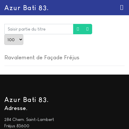
Azur Bati 83.
Saisir partie du titre
Afficher #
Ravalement de Façade Fréjus
Azur Bati 83.
Adresse
284 Chem. Saint-Lambert
Fréjus 83600