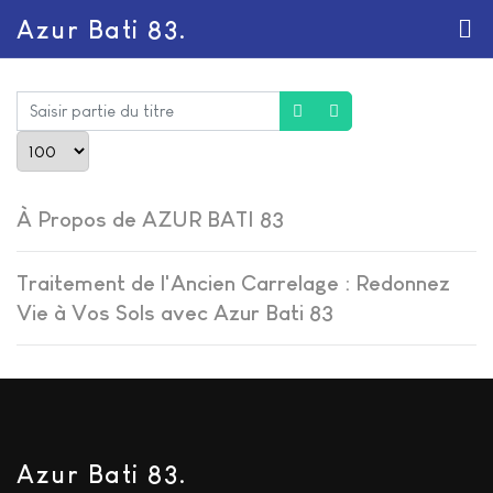
Azur Bati 83.
Saisir partie du titre
Afficher #
À Propos de AZUR BATI 83
Traitement de l'Ancien Carrelage : Redonnez
Vie à Vos Sols avec Azur Bati 83
Azur Bati 83.