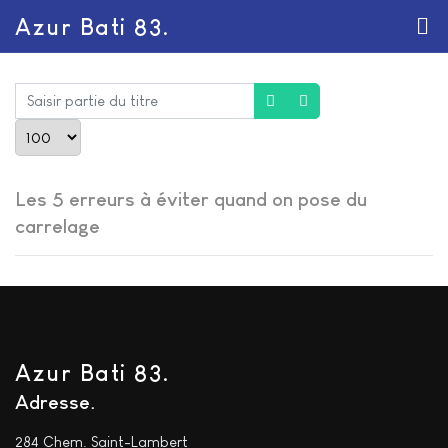
Azur Bati 83.
Saisir partie du titre
Afficher #
Les 5 erreurs à éviter quand on pose du
carrelage
Azur Bati 83.
Adresse
284 Chem. Saint-Lambert