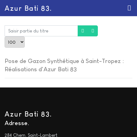
Azur Bati 83.
Saisir partie du titre
Afficher #
Pose de Gazon Synthétique à Saint-Tropez :
Réalisations d'Azur Bati 83
Azur Bati 83.
Adresse
284 Chem. Saint-Lambert