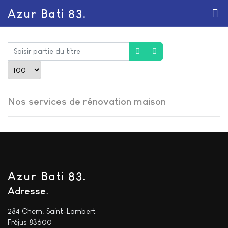
Azur Bati 83.
Saisir partie du titre
Afficher #
Nos services de rénovation maison
Azur Bati 83.
Adresse
284 Chem. Saint-Lambert
Fréjus 83600