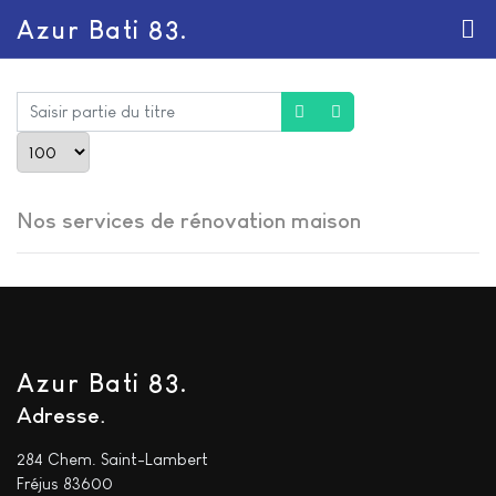
Azur Bati 83.
Saisir partie du titre
Afficher #
Nos services de rénovation maison
Azur Bati 83.
Adresse
284 Chem. Saint-Lambert
Fréjus 83600