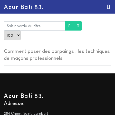
Azur Bati 83.
Saisir partie du titre
Afficher #
Comment poser des parpaings : les techniques
de maçons professionnels
Azur Bati 83.
Adresse
284 Chem. Saint-Lambert