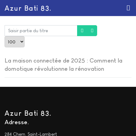
Azur Bati 83.
Saisir partie du titre
Afficher #
La maison connectée de 2025 : Comment la
domotique révolutionne la rénovation
Azur Bati 83.
Adresse
284 Chem. Saint-Lambert