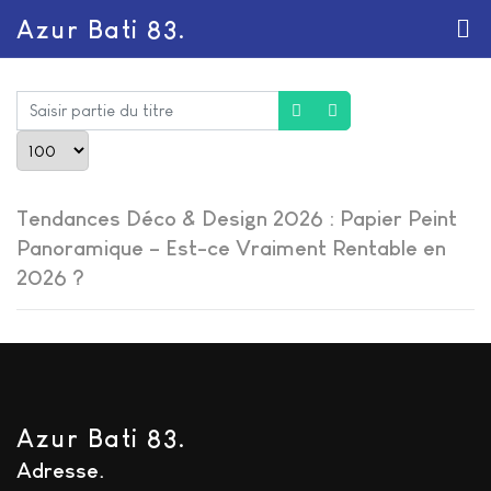
Azur Bati 83.
Saisir partie du titre
Afficher #
Tendances Déco & Design 2026 : Papier Peint
Panoramique – Est-ce Vraiment Rentable en
2026 ?
Azur Bati 83.
Adresse