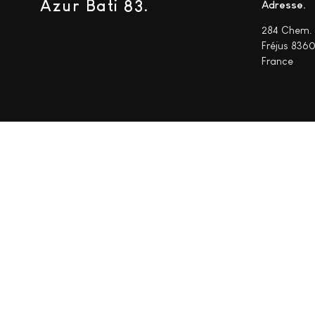
Azur Bati 83.
Adresse
284 Chem. 
Fréjus 836
France