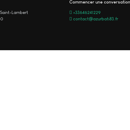
Commencer une conversatio
Saint-Lambert
+33646241229
00
contact@azurbati83.fr