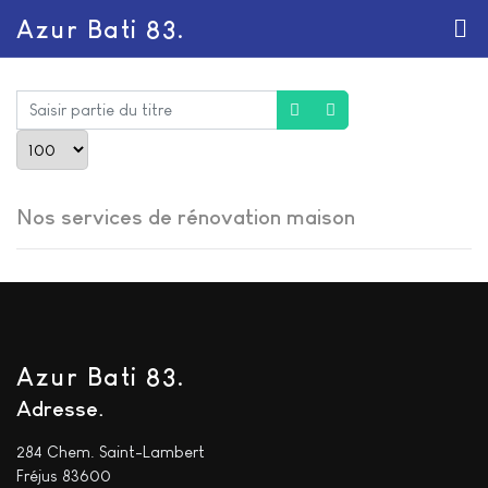
Azur Bati 83.
Saisir partie du titre
Afficher #
Nos services de rénovation maison
Azur Bati 83.
Adresse
284 Chem. Saint-Lambert
Fréjus 83600