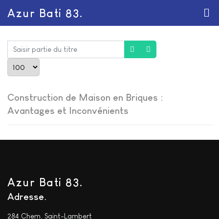
Azur Bati 83.
Saisir partie du titre
Afficher #
Construction de Maison en Briques :
Avantages et Inconvénients
Azur Bati 83.
Adresse
284 Chem. Saint-Lambert