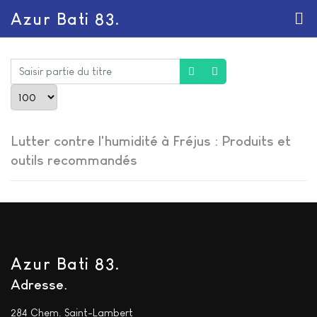
Azur Bati 83.
Saisir partie du titre
Afficher #
Lutter contre l'humidité à Fréjus : Produits et
outils recommandés
Azur Bati 83.
Adresse
284 Chem. Saint-Lambert