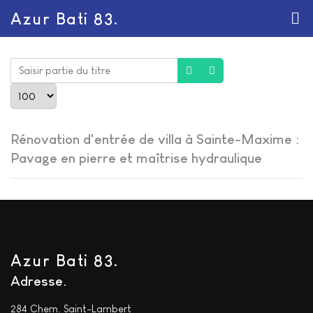
Azur Bati 83.
Saisir partie du titre
Afficher #
Rénovation d'entrée de villa à Sainte-Maxime :
Pavage en pierre et maîtrise hydraulique
Azur Bati 83.
Adresse
284 Chem. Saint-Lambert