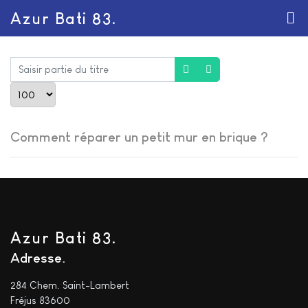
Azur Bati 83.
Saisir partie du titre
Afficher #
Comment réparer un petit mur en brique ?
Azur Bati 83.
Adresse
284 Chem. Saint-Lambert
Fréjus 83600