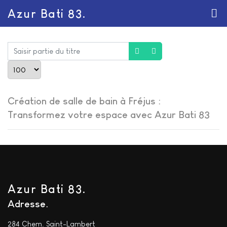
Azur Bati 83.
Saisir partie du titre
Afficher #
Création de salle de bain à Fréjus :
Transformez votre espace avec Azur Bati 83
Azur Bati 83.
Adresse
284 Chem. Saint-Lambert