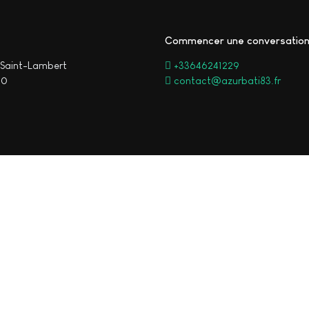
Commencer une conversatio
Saint-Lambert
+33646241229
00
contact@azurbati83.fr