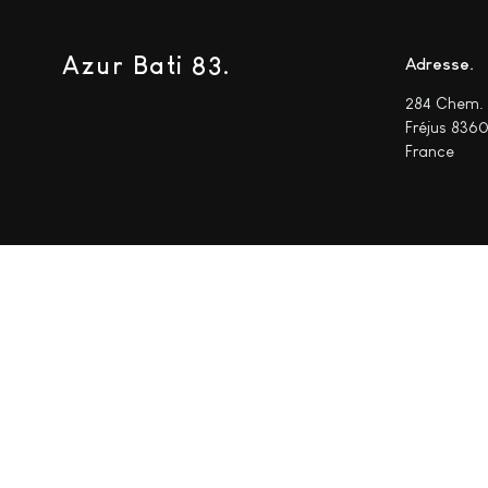
Azur Bati 83.
Adresse
284 Chem. 
Fréjus 836
France