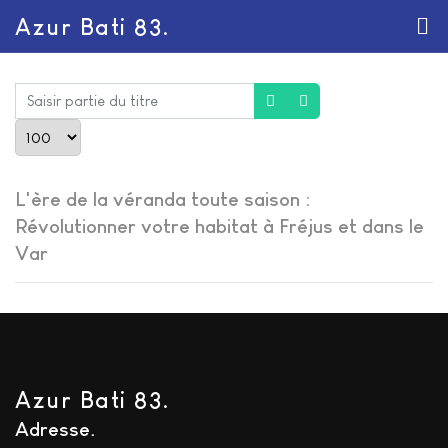
Azur Bati 83.
Saisir partie du titre
Afficher #
L'ère de la véranda toute saison :
Révolutionner votre habitat à Fréjus et dans le
Var
Azur Bati 83.
Adresse