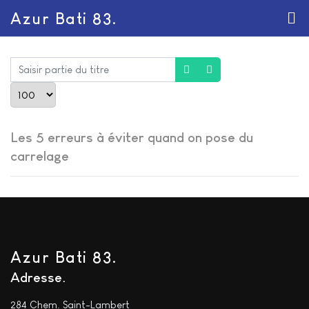
Azur Bati 83.
Saisir partie du titre
Afficher #
Les 5 erreurs à éviter quand on pose du
carrelage
Azur Bati 83.
Adresse
284 Chem. Saint-Lambert