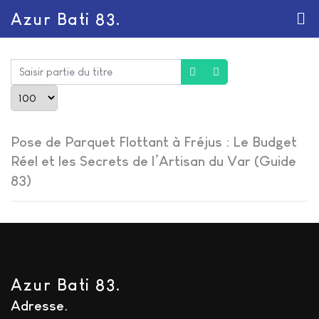
Azur Bati 83.
Saisir partie du titre
Afficher #
Pose de Parquet Flottant à Fréjus : Le Budget
Réel et les Secrets de l’Artisan du Var (Guide
83)
Azur Bati 83.
Adresse