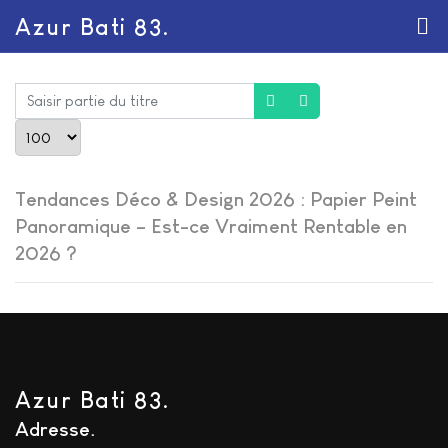
Azur Bati 83.
Saisir partie du titre
Afficher #
Tendances Déco & Design 2026 : Papier Peint
Panoramique – Est-ce Vraiment Rentable en
2026 ?
Azur Bati 83.
Adresse