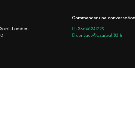
Commencer une conversatio
Saint-Lambert
+33646241229
00
contact@azurbati83.fr