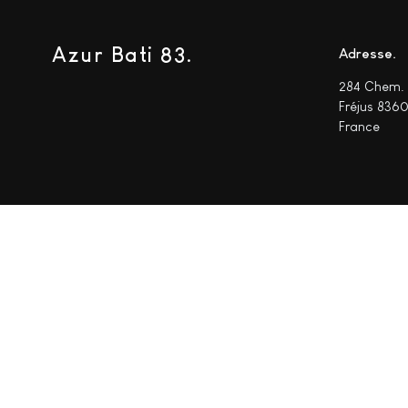
Azur Bati 83.
Adresse
284 Chem. 
Fréjus 836
France