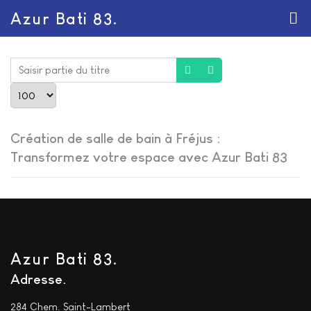
Azur Bati 83.
Saisir partie du titre
Afficher #
Création de salle de bain à Fréjus :
Transformez votre espace avec Azur Bati 83
Azur Bati 83.
Adresse
284 Chem. Saint-Lambert