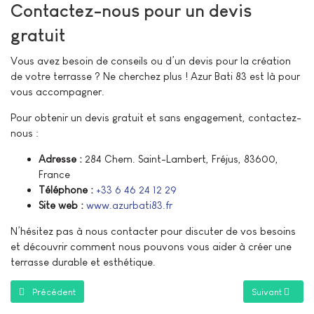
Contactez-nous pour un devis
gratuit
Vous avez besoin de conseils ou d’un devis pour la création
de votre terrasse ? Ne cherchez plus ! Azur Bati 83 est là pour
vous accompagner.
Pour obtenir un devis gratuit et sans engagement, contactez-
nous :
Adresse :
284 Chem. Saint-Lambert, Fréjus, 83600,
France
Téléphone :
+33 6 46 24 12 29
Site web :
www.azurbati83.fr
N’hésitez pas à nous contacter pour discuter de vos besoins
et découvrir comment nous pouvons vous aider à créer une
terrasse durable et esthétique.
Article précédent : Rénovation Complète Réalisée à Fréjus : Une Transf
Article suivant
Précédent
Suivant