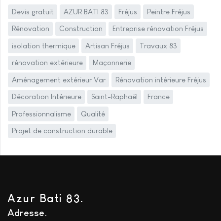
Devis gratuit
AZUR BATI 83
Fréjus
Peintre Fréjus
Rénovation
Construction
Entreprise rénovation Fréjus
isolation thermique
Artisan Fréjus
Travaux 83
rénovation extérieure
Maçonnerie
Aménagement extérieur Var
Rénovation intérieure Fréjus
Décoration Intérieure
Saint-Raphaël
France
Professionnalisme
Qualité
Projet de construction durable
Azur Bati 83.
Adresse