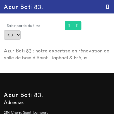
Azur Bati 83.
Saisir partie du titre
Afficher #
Azur Bati 83 : notre expertise en rénovation de
salle de bain à Saint-Raphaël & Fréjus
Azur Bati 83.
Adresse
284 Chem. Saint-Lambert