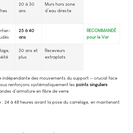
20 à 30
Murs hors zone
ches
ans
d’eau directe
rtier-
25 à 40
RECOMMANDÉ
oudés
ans
pour le Var
lage,
30 ans et
Receveurs
héité
plus
extraplats
ste indépendante des mouvements du support — crucial face
 Nous renforçons systématiquement les
points singuliers
andes d’armature en fibre de verre.
 24 à 48 heures avant la pose du carrelage, en maintenant