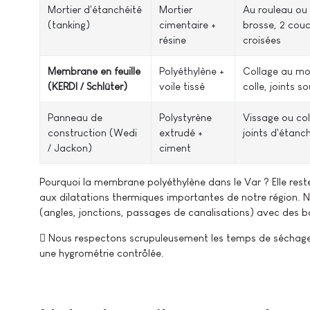
Mortier d'étanchéité
Mortier
Au rouleau ou
(tanking)
cimentaire +
brosse, 2 cou
résine
croisées
Membrane en feuille
Polyéthylène +
Collage au mo
(KERDI / Schlüter)
voile tissé
colle, joints s
Panneau de
Polystyrène
Vissage ou col
construction (Wedi
extrudé +
joints d'étanc
/ Jackon)
ciment
Pourquoi la membrane polyéthylène dans le Var ? Elle re
aux dilatations thermiques importantes de notre région.
(angles, jonctions, passages de canalisations) avec des b
Nous respectons scrupuleusement les temps de séchage :
une hygrométrie contrôlée.