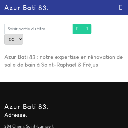
Azur Bati 83.
Saisir partie du titre
Afficher #
Azur Bati 83 : notre expertise en rénovation de
salle de bain à Saint-Raphaël & Fréjus
Azur Bati 83.
Adresse
284 Chem. Saint-Lambert