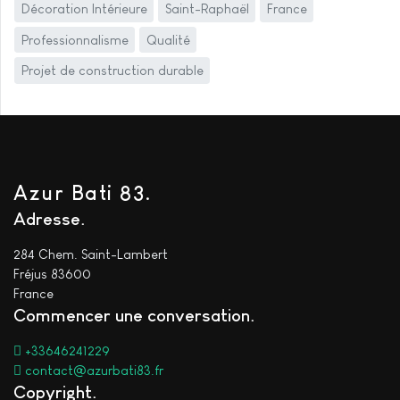
Décoration Intérieure
Saint-Raphaël
France
Professionnalisme
Qualité
Projet de construction durable
Azur Bati 83.
Adresse
284 Chem. Saint-Lambert
Fréjus 83600
France
Commencer une conversation
+33646241229
contact@azurbati83.fr
Copyright