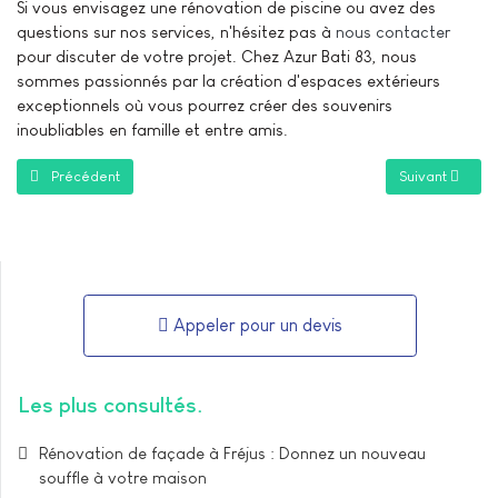
Si vous envisagez une rénovation de piscine ou avez des
questions sur nos services, n'hésitez pas à
nous contacter
pour discuter de votre projet. Chez Azur Bati 83, nous
sommes passionnés par la création d'espaces extérieurs
exceptionnels où vous pourrez créer des souvenirs
inoubliables en famille et entre amis.
Article précédent : Traitement de l'Ancien Carrelage : Redonnez Vie à 
Article suivant
Précédent
Suivant
Appeler pour un devis
Les plus consultés
Rénovation de façade à Fréjus : Donnez un nouveau
souffle à votre maison