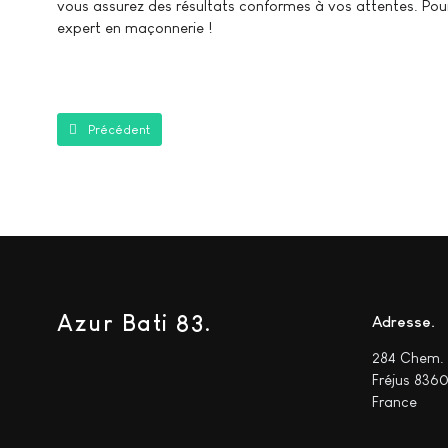
vous assurez des résultats conformes à vos attentes. Pour 
expert en maçonnerie !
Article précédent : Comment réparer un petit mur en brique ?
Précédent
Azur Bati 83.
Adresse
284 Chem. 
Fréjus 836
France