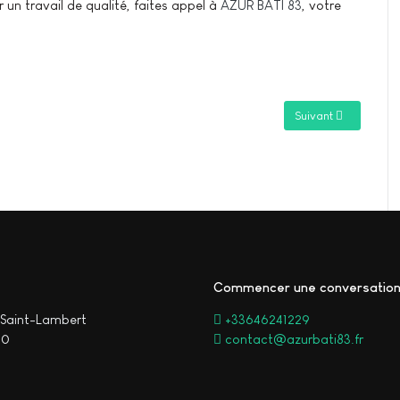
un travail de qualité, faites appel à
AZUR BATI 83
, votre
Article suivant : Pl
Suivant
Commencer une conversatio
Saint-Lambert
+33646241229
00
contact@azurbati83.fr