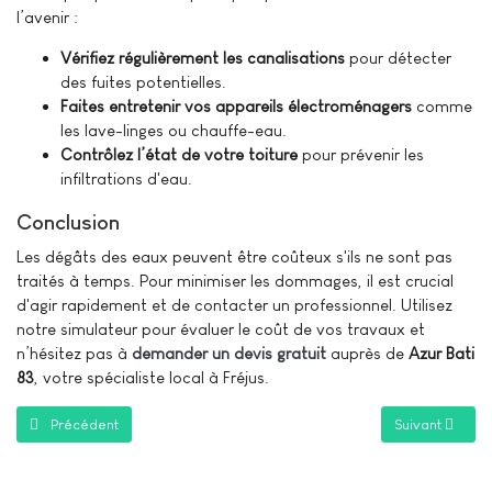
l’avenir :
Vérifiez régulièrement les canalisations
pour détecter
des fuites potentielles.
Faites entretenir vos appareils électroménagers
comme
les lave-linges ou chauffe-eau.
Contrôlez l’état de votre toiture
pour prévenir les
infiltrations d'eau.
Conclusion
Les dégâts des eaux peuvent être coûteux s'ils ne sont pas
traités à temps. Pour minimiser les dommages, il est crucial
d'agir rapidement et de contacter un professionnel. Utilisez
notre simulateur pour évaluer le coût de vos travaux et
n’hésitez pas à
demander un devis gratuit
auprès de
Azur Bati
83
, votre spécialiste local à Fréjus.
Article précédent : Optimisation ou création d’espace dans une salle d
Article suivant
Précédent
Suivant