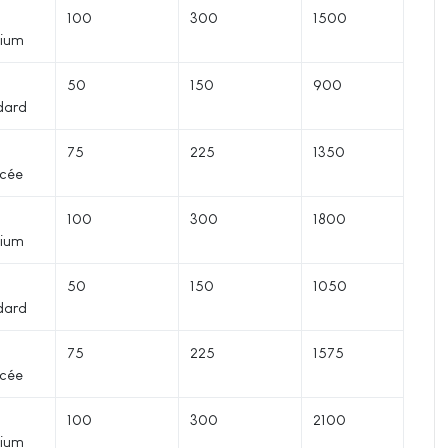
100
300
1500
ium
50
150
900
dard
75
225
1350
cée
100
300
1800
ium
50
150
1050
dard
75
225
1575
cée
100
300
2100
ium