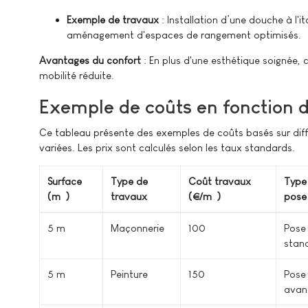
Exemple de travaux
: Installation d’une douche à l'i
aménagement d'espaces de rangement optimisés.
Avantages du confort
: En plus d'une esthétique soignée, 
mobilité réduite.
Exemple de coûts en fonction d
Ce tableau présente des exemples de coûts basés sur diff
variées. Les prix sont calculés selon les taux standards.
Surface
Type de
Coût travaux
Type
(m²)
travaux
(€/m²)
pose
5 m²
Maçonnerie
100
Pose
stan
5 m²
Peinture
150
Pose
avan