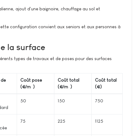
talienne, ajout d'une baignoire, chauffage au sol et
cette configuration convient aux seniors et aux personnes à
e la surface
érents types de travaux et de poses pour des surfaces
 de
Coût pose
Coût total
Coût total
(€/m²)
(€/m²)
(€)
50
150
750
dard
75
225
1125
cée