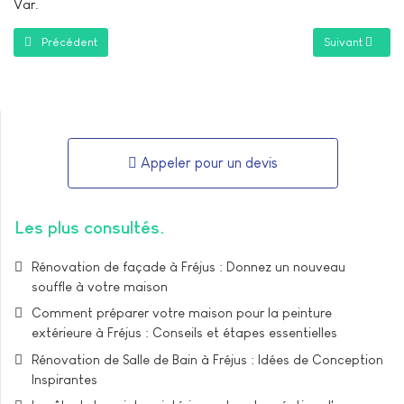
Var.
Article précédent : Comment préparer votre maison pour une rénovati
Article suivant
Précédent
Suivant
Appeler pour un devis
Les plus consultés
Rénovation de façade à Fréjus : Donnez un nouveau
souffle à votre maison
Comment préparer votre maison pour la peinture
extérieure à Fréjus : Conseils et étapes essentielles
Rénovation de Salle de Bain à Fréjus : Idées de Conception
Inspirantes