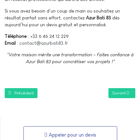
Si vous avez besoin d’un coup de main ou souhaitez un
résultat parfait sans effort, contactez
Azur Bati 83
dès
aujourd’hui pour un devis gratuit et personnalisé.
Téléphone
: +33 6 46 24 12 229
Email
:
contact@azurbati83.fr
"Votre maison mérite une transformation – Faites confiance à
Azur Bati 83 pour concrétiser vos projets !"
Article précédent : Transformez votre cuisine : Nos idées pour une ré
Article suivan
Précédent
Suivant
Appeler pour un devis