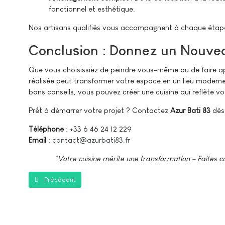
fonctionnel et esthétique.
Nos artisans qualifiés vous accompagnent à chaque étape 
Conclusion : Donnez un Nouvea
Que vous choisissiez de peindre vous-même ou de faire app
réalisée peut transformer votre espace en un lieu moderne,
bons conseils, vous pouvez créer une cuisine qui reflète v
Prêt à démarrer votre projet ? Contactez
Azur Bati 83
dès
Téléphone
: +33 6 46 24 12 229
Email
:
contact@azurbati83.fr
"Votre cuisine mérite une transformation – Faites co
Article précédent : Faux Plafonds : Pourquoi et comment les inst
Précédent