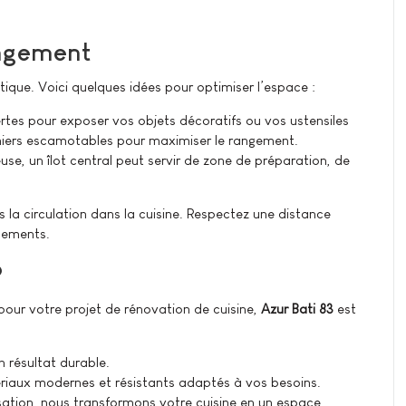
angement
tique. Voici quelques idées pour optimiser l’espace :
ertes pour exposer vos objets décoratifs ou vos ustensiles
paniers escamotables pour maximiser le rangement.
use, un îlot central peut servir de zone de préparation, de
s la circulation dans la cuisine. Respectez une distance
acements.
?
our votre projet de rénovation de cuisine,
Azur Bati 83
est
n résultat durable.
riaux modernes et résistants adaptés à vos besoins.
isation, nous transformons votre cuisine en un espace